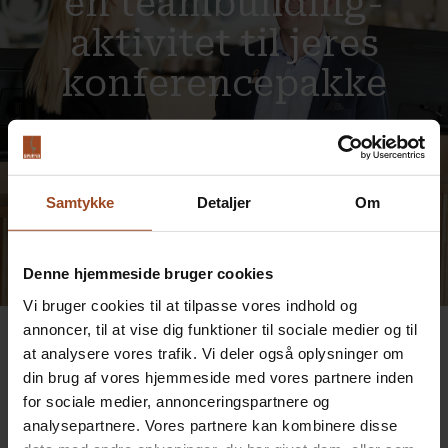
en teambuilding-
aktivitet til jeres
konferencepakke
Udfyld formularen, eller ring direkte – så finder vi sammen
den rigtige løsning for jer.
Samtykke
Detaljer
Om
KONTAKT OS
Denne hjemmeside bruger cookies
Vi bruger cookies til at tilpasse vores indhold og
annoncer, til at vise dig funktioner til sociale medier og til
at analysere vores trafik. Vi deler også oplysninger om
din brug af vores hjemmeside med vores partnere inden
Se også
for sociale medier, annonceringspartnere og
analysepartnere. Vores partnere kan kombinere disse