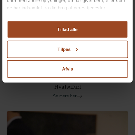
data med andre oplysninger, du har givet dem, eller som
de har indsamlet fra din brug af deres tjenester.
På Severin behandler vi alle dine personlige oplysninger
og data med ansvar og respekt. Læs mere her:
Tillad alle
https://severinkursuscenter.dk/privatlivspolitik/
Tilpas
Afvis
Hvalsafari
Se mere her