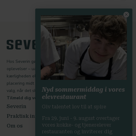
Hos Severin gør vi en dyd ud af at skabe mindeværdige
oplevelser – uanset om I er her for at holde møde, fejre
kærligheden eller trække stikket med udsigt til Lillebælt. Vores
placering midt i landet og midt i naturen gør os til et oplagt
Nyd sommermiddag i vores
valg, når det skal være nemt, personligt og professionelt.
elevrestaurant
Tilmeld dig vores nyhedsbrev her.
Severin
Giv talentet lov til at spire
Praktisk information
Fra 29. juni - 9. august overtager
vores kokke- og tjenerelever
Om os
restauranten og inviterer dig