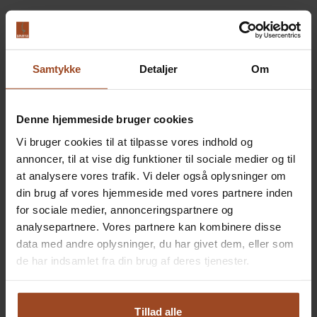
Samtykke
Detaljer
Om
JA TAK til elever
Severin har mærkningsordningen JA TAK til elever, som er
Denne hjemmeside bruger cookies
en fælles indsats for at uddanne virksomheder til at blive
Vi bruger cookies til at tilpasse vores indhold og
endnu bedre til at understøtte oplæring af elever.
annoncer, til at vise dig funktioner til sociale medier og til
Vi tilbyder elevpladser til både spirende kokke, tjenere og
at analysere vores trafik. Vi deler også oplysninger om
receptionister, og flere af vores elever vælger at uddanne
din brug af vores hjemmeside med vores partnere inden
sig i flere afdelinger.
for sociale medier, annonceringspartnere og
Vi elsker at uddanne ildsjæle, der brænder for vores
analysepartnere. Vores partnere kan kombinere disse
branche og er hele tiden på udkig efter nye talenter.
data med andre oplysninger, du har givet dem, eller som
de har indsamlet fra din brug af deres tjenester.
På Severin behandler vi alle dine personlige oplysninger
og data med ansvar og respekt. Læs mere her:
Tillad alle