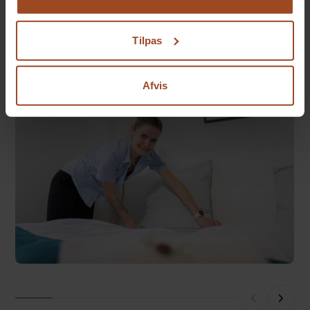
https://severinkursuscenter.dk/privatlivspolitik/
Mød vores smilende
Tilpas
Severinere
Afvis