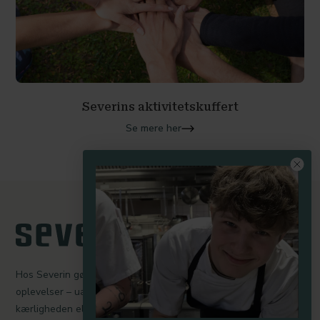
Severins aktivitetskuffert
Se mere her
Hos Severin gør vi en dyd ud af at skabe mindeværdige
oplevelser – uanset om I er her for at holde møde, fejre
kærligheden eller trække stikket med udsigt til Lillebælt. Vores