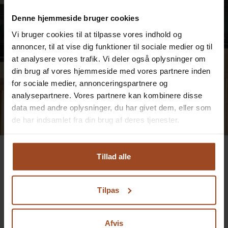
aktivitet til jeres
konferencepakke
Denne hjemmeside bruger cookies
Vi bruger cookies til at tilpasse vores indhold og
Udfyld formularen, eller ring direkte – så finder vi sammen
annoncer, til at vise dig funktioner til sociale medier og til
den rigtige løsning for jer.
at analysere vores trafik. Vi deler også oplysninger om
din brug af vores hjemmeside med vores partnere inden
for sociale medier, annonceringspartnere og
KONTAKT OS
analysepartnere. Vores partnere kan kombinere disse
data med andre oplysninger, du har givet dem, eller som
de har indsamlet fra din brug af deres tjenester.
På Severin behandler vi alle dine personlige oplysninger
og data med ansvar og respekt. Læs mere her:
Tillad alle
https://severinkursuscenter.dk/privatlivspolitik/
Se også
Tilpas
Afvis