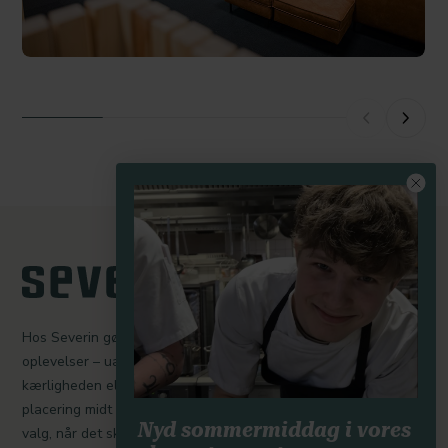
Hos Severin gør vi en dyd ud af at skabe mindeværdige
oplevelser – uanset om I er her for at holde møde, fejre
kærligheden eller trække stikket med udsigt til Lillebælt. Vores
placering midt i landet og midt i naturen gør os til et oplagt
Nyd sommermiddag i vores
valg, når det skal være nemt, personligt og professionelt.