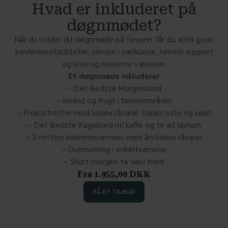
Hvad er inkluderet på
døgnmødet?
Når du holder dit døgnmøde på Severin, får du altid gode
konferencefaciliteter, service i særklasse, teknisk support
og lyse og moderne værelser.
Et døgnmøde inkluderer
– Det Bedste Morgenbord
– Isvand og frugt i fællesområder
– Frokostretter med lokale råvarer, lokale oste og sødt
– Det Bedste Kagebord m/ kaffe og te ad libitum
– 2-retters konferencemenu med årstidens råvarer
– Overnatning i enkeltværelse
– Stort morgen ta’ selv bord
Fra 1.955,00 DKK
FÅ ET TILBUD