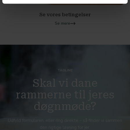
Se vores betingelser
Se mere
TAGLINE
Skal vi dane
rammerne til jeres
døgnmøde?
Udfyld formularen, eller ring direkte – så finder vi sammen
den rigtige løsning for jer.