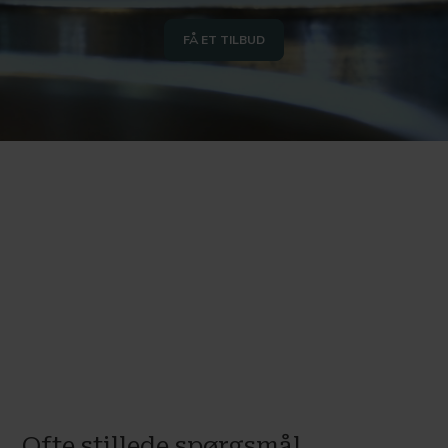
FÅ ET TILBUD
Ofte stillede spørgsmål