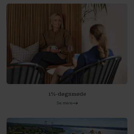
1½-døgnmøde
Se mere