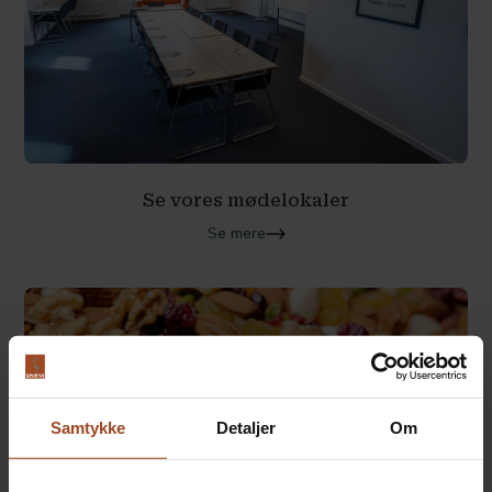
Se vores mødelokaler
Se mere
Samtykke
Detaljer
Om