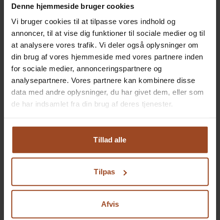
Denne hjemmeside bruger cookies
Vi bruger cookies til at tilpasse vores indhold og
annoncer, til at vise dig funktioner til sociale medier og til
at analysere vores trafik. Vi deler også oplysninger om
din brug af vores hjemmeside med vores partnere inden
Tilkøb til dagsmøde
for sociale medier, annonceringspartnere og
Se mere
analysepartnere. Vores partnere kan kombinere disse
data med andre oplysninger, du har givet dem, eller som
de har indsamlet fra din brug af deres tjenester.
På Severin behandler vi alle dine personlige oplysninger
og data med ansvar og respekt. Læs mere her:
Tillad alle
https://severinkursuscenter.dk/privatlivspolitik/
Tilpas
Afvis